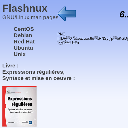
Flashnux
6
GNU/Linux man pages
CentOS
PNG
Debian
IHDRXÑ&eacute;8õtRNSÿ["µbKGDÿÌ
Red Hat
´öÈ%U±#a
Ubuntu
Unix
Livre :
Expressions régulières,
Syntaxe et mise en oeuvre :