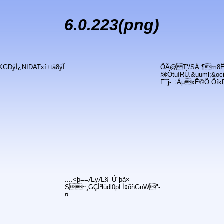
6.0.223(png)
GDÿÌ¿NIDATxí+tä8ÿÎ
ÔÂ@ T‘/SÁ.¶m8Ë,8
§¢ÒtuíRÙ.&uuml;&o
F¯j- ÷ÀµxË©Õ ÔíkP
....<þ==ÆyÆ§_Ú"þã×
S~¸GÇÍ²lüdl0pLÍ¢õñGnW"-
¤