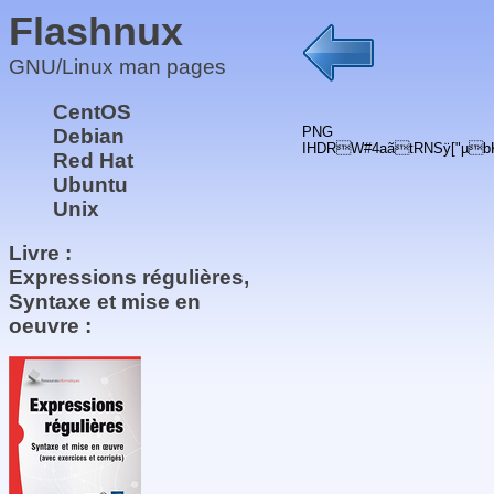
Flashnux
GNU/Linux man pages
CentOS
PNG
Debian
IHDRW#4aãtRNSÿ["µbK
Red Hat
Ubuntu
Unix
Livre :
Expressions régulières,
Syntaxe et mise en
oeuvre :