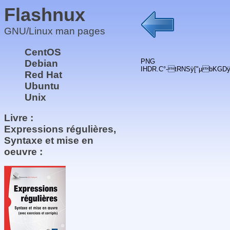
Flashnux
GNU/Linux man pages
CentOS
PNG
Debian
IHDR
.C°-tRNSÿ["µbKGD
Red Hat
Ubuntu
Unix
Livre :
Expressions régulières,
Syntaxe et mise en
oeuvre :