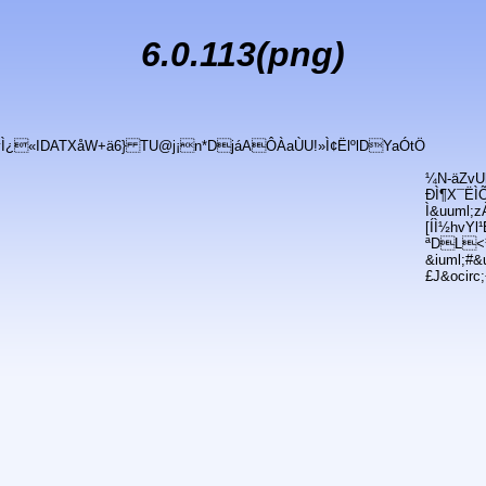
6.0.113(png)
ÿÌ¿«IDATXåW+ä6} TU@j¡n*DjáAÔÀaÙU!»Ì¢ËlºlDYaÓtÖ
¼N-äZvUh
ÐÌ¶X¯ËÌ
Ì&uuml;z
[ÍÌ½hvYl
ªDL<¼
&iuml;#&
£J&ocirc