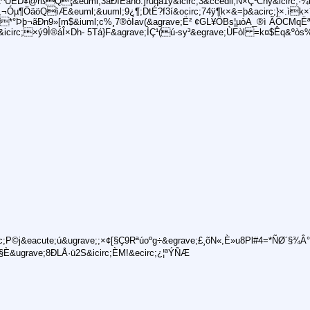
Z^ÛÊD¥@rßQ¦&euml;3åÐÍÊåñò:]ruqå1y&icirc;3&ccedil;N×Ç¹Chy&icirc;·
Ú,¬Óµ¶ÖäöQìÆ&euml;&uuml;9¿¶;DtÉ?f3í&ocirc;74ÿ¶k×&=þ&acirc;}×.ìk
*°Þþ¬ãÐn9»[m$&iuml;c%¸7®òÍav(&agrave;Ë² ¢GL¥ÖBs¦µòA_®ì ÃÖCMqËª
icirc;×ý9Ì®áÎ×Dh- 5Tá}F&agrave;ÌÇ¹(ú-sy³&egrave;ÙFòl =k¤$Êq&ºòs
c;P©j&eacute;ú&ugrave;;×¢[§Ç9Rªúoºg÷&egrave;£¸õN«,È»u8Pl#4=*ÑØ´§¾Â°
²§È&ugrave;8ÐLÅ·ü2S&icirc;ÈM!&ecirc;¿¦ªÝÑÆ