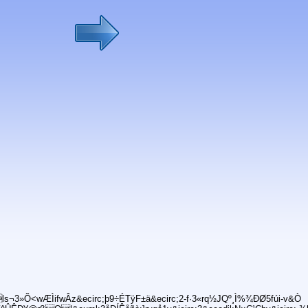
s¬3»Õ<wÆÌifwÂz&ecirc;þ9÷ÉTÿF±ä&ecirc;2-f·3«rq½JQº¸Ì%¾ÐØ5fúi-v&Ò