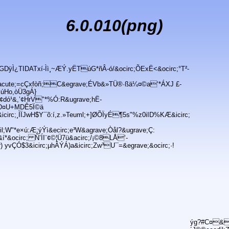
6.0.010(png)
Ì¿TIDATxí-Ìì¸~ÆÝ.yËTúG*ñÂ-ó/&ocirc;ÕExË<&ocirc;°T²-
cute;=cÇxfòñ;C&egrave;ÉVb&»TÜ®·ßä¼¤©a‘*ÁXJ £-
úHo,òÜ3gÁ}
dó¹&,’¢HrV"*%Ó:R&ugrave;hË-
MD¤U+MDÊ5Ï©ä
icirc;¸ÌÏJwH$Y¯õ:í,z.»Teuml;+]ØÕÏyÉ¶5s"%z0iID%KÆ&icirc;
il;W"*e×ú:Æ;ýÝì&ecirc;e³W&agrave;Òål?&ugrave;Ç:
*&ocirc; Ñ’ÍI¨¢©¦Ü7ü&acirc;/¡©8LÅ‘-
) yvÇÓ$3&icirc;µhÂÝÁ)a&icirc;Zw³U¯=&egrave;&ocirc;·!
ýg?#C¤&l