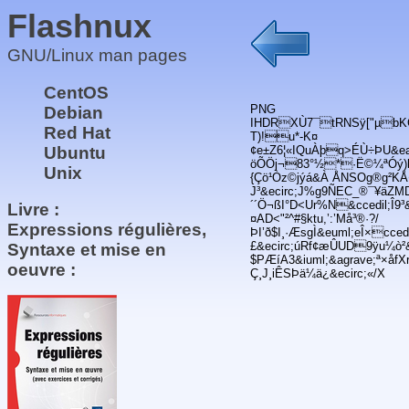
Flashnux
GNU/Linux man pages
CentOS
PNG
Debian
IHDRXÙ7¯tRNSÿ["µbKGDÿ
Red Hat
T)!u*-K¤
Ubuntu
¢e±Z6¦«IQuÀþq>ÉÙ÷ÞU&ea
öÕÖj¬83°½*·Ë©¼ªÓý)l
Unix
{Çö¹Òz©jýá&À ÅNSOg®g²KÅ¢
J³&ecirc;J%g9ÑEC_®¯¥äZ
´´Ö¬ßI°D<Ur%N&ccedil;Î9³&
Livre :
¤AD<"²^#§ktu,’:’Må³®·?/
Expressions régulières,
ÞI’ð$I¸·ÆsgÌ&euml;eÎ×cced
£&ecirc;úRf¢æÛUD9ÿu¼ò²&í
Syntaxe et mise en
$PÆíA3&iuml;&agrave;ª×åfXr
oeuvre :
Ç¸J¸iÊSÞä¼ä¿&ecirc;«/X