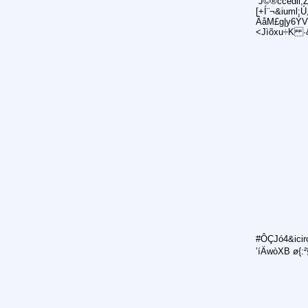
´J©®ccedil;
[+Í¨¬&iuml;
ÂåM£g|y6ÝV
<Jìõxu÷K ·&
#ÔÇJó4&icir
’íÄwòXB ø{: